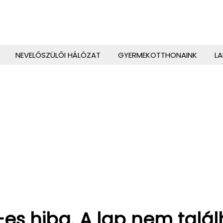
NEVELŐSZÜLŐI HÁLÓZAT
GYERMEKOTTHONAINK
L
es hiba. A lap nem talá