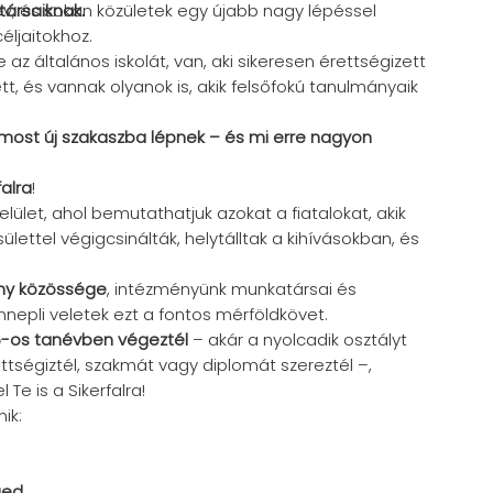
társaiknak.
év, és sokan közületek egy újabb nagy lépéssel
éljaitokhoz.
e az általános iskolát, van, aki sikeresen érettségizett
t, és vannak olyanok is, akik felsőfokú tanulmányaik
k most új szakaszba lépnek – és mi erre nagyon
falra
!
felület, ahol bemutathatjuk azokat a fiatalokat, akik
lettel végigcsinálták, helytálltak a kihívásokban, és
ány közössége
, intézményünk munkatársai és
nnepli veletek ezt a fontos mérföldkövet.
-os tanévben végeztél
– akár a nyolcadik osztályt
ettségiztél, szakmát vagy diplomát szereztél –,
l Te is a Sikerfalra!
ik:
ged.