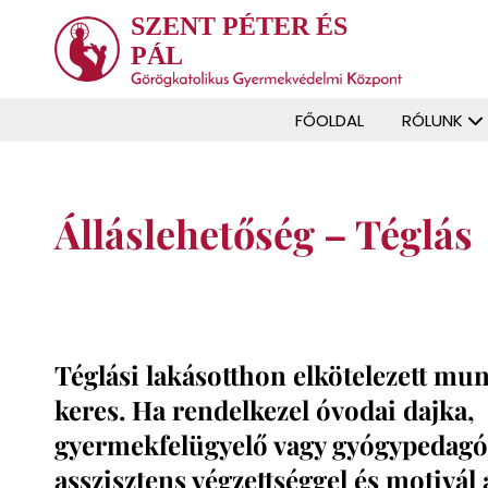
SZENT PÉTER ÉS
PÁL
FŐOLDAL
RÓLUNK
Álláslehetőség – Téglás
Téglási lakásotthon elkötelezett mu
keres. Ha rendelkezel óvodai dajka,
gyermekfelügyelő vagy gyógypedagó
asszisztens végzettséggel és motivá