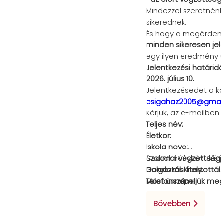
Mindezzel szeretnénk
sikerednek.
És hogy a megérdem
minden sikeresen je
egy ilyen eredmény u
Jelentkezési határid
2026. július 10.
Jelentkezésedet a k
csigahaz2005@gmai
Kérjük, az e-mailbe
Teljes név:
Életkor:
Iskola neve:
Szakmai végzettség 
Csatolmányként kérjü
Gondozási hely:
Dolgoztál. Kitartottá
Telefonszám:
Most ünnepeljük meg
E-mail-cím:
Gyám neve:
Bővebben