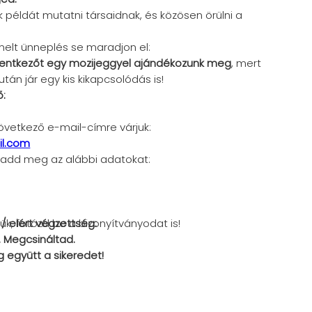
 példát mutatni társaidnak, és közösen örülni a
elt ünneplés se maradjon el:
lentkezőt egy mozijeggyel ajándékozunk meg
, mert
tán jár egy kis kikapcsolódás is!
ő:
övetkező e-mail-címre várjuk:
l.com
n add meg az alábbi adatokat:
/ elért végzettség:
k, fotózd be a bizonyítványodat is!
l. Megcsináltad.
 együtt a sikeredet!