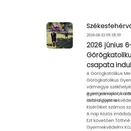
Székesfehérv
2026-06-22 09:18:39
2026 június 6
Görögkatolik
csapata indul
A Görögkatolikus Me
Görögkatolikus Gye
vármegye székhelyé
gyermeknapot, valam
A programoknak a Bre
évfordulóját is.
ahol a gyermekvéde
kísérőiket számos s
A nap közös imádság
Ezt követően Tóthné 
Gyermekvédelmi Köz