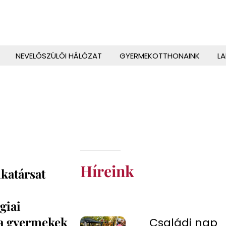
NEVELŐSZÜLŐI HÁLÓZAT
GYERMEKOTTHONAINK
L
Híreink
nkatársat
giai
l a gyermekek
Családi nap