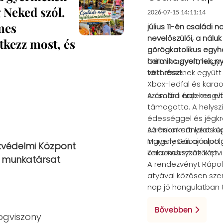
g Neked szól.
2026-07-15 14:11:14
mes
július 11-én család
nevelőszülői, a nálu
ntkezz most, és
görögkatolikus egy
harminc gyermek, ny
Célunk az volt, hogy
vett részt.
tölthessenek együtt
Xbox-ledfal és karao
számára érdekes elf
A családi nap megv
támogatta. A helysz
édességgel és jégk
sámsonkerti lakos u
Az önkormányzat kép
ingyenesen ajánlottá
Murguly Gábor alpol
kvédelmi Központ
karaokeeszközöket.
önkormányzati képvi
ő munkatársat
.
A rendezvényt Rápolt
atyával közösen sze
nap jó hangulatban t
a nevelőcsaládok, a
kapcsolatát.
Bővebben
jogviszony