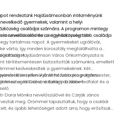
i napot rendeztünk Hajdúsámsonban intézményünk
k nevelkedő gyermekek, valamint a helyi
házközség családjai számára. A programon mintegy
olc nevelőcsalád és az egyházközség több családja
 a résztvevők kötetlen, vidám környezetben
 egy tartalmas napot. A gyermekeket ugrálóvár,
ke várta, így minden korosztály megtalálhatta a
oglaltságot.
alósítását Hajdúsámson Város Önkormányzata is
ínt térítésmentesen biztosították számunkra, emellett
rémmel kedveskedtek a gyermekeknek. Két
gyancsak önzetlenül járult hozzá a programhoz:
viseletében jelen volt Antal Szabolcs polgármester,
k fel az ugrálóvárat, valamint az Xbox-ledfalat és a
gármester és Csőszné Szilágyi Erzsébet
selő.
i-Darai Mónika nevelőszülővel és Czirják János
rveztük meg. Örömmel tapasztaltuk, hogy a családi
elt, és újabb lehetőséget adott arra, hogy erősítsük
z egyházközség tagjai és a helyi közösség