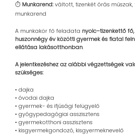
⏱️
Munkarend:
váltott, tizenkét órás műszak
munkarend
A munkakör fő feladata
nyolc–tizenkettő fő,
huszonnégy év közötti gyermek és fiatal felnő
ellátása lakásotthonban
.
A jelentkezéshez az alábbi végzettségek val
szükséges:
• dajka
• óvodai dajka
• gyermek- és ifjúsági felügyelő
• gyógypedagógiai asszisztens
• gyermekotthoni asszisztens
• kisgyermekgondozó, kisgyermeknevelő