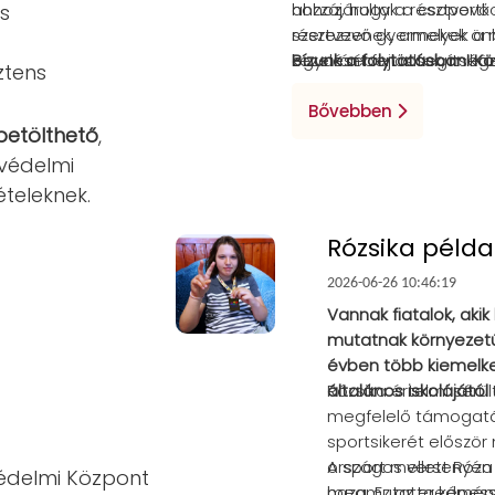
hozzájárultak a csoport
ahhoz, hogy a résztvevő
s
résztvevő gyermekek önb
szerezzenek, amelyek a 
egyaránt fejlődtek, mik
kezelésében is segítség
Bízunk a folytatásban! K
ztens
Bővebben
betölthető
,
védelmi
ételeknek.
Rózsika péld
2026-06-26 10:46:19
Vannak fiatalok, akik
mutatnak környezetük 
évben több kiemelke
általános iskolájátó
Rózsika értelmi sérül
megfelelő támogatás
sportsikerét először
országos versenyén é
A sport mellett Róza
védelmi Központ
haza, Ez az eredmén
megmutatta képesség