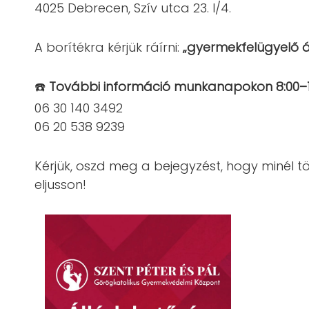
4025 Debrecen, Szív utca 23. I/4.
A borítékra kérjük ráírni:
„gyermekfelügyelő á
☎️
További információ munkanapokon 8:00–16
06 30 140 3492
06 20 538 9239
Kérjük, oszd meg a bejegyzést, hogy minél 
eljusson!