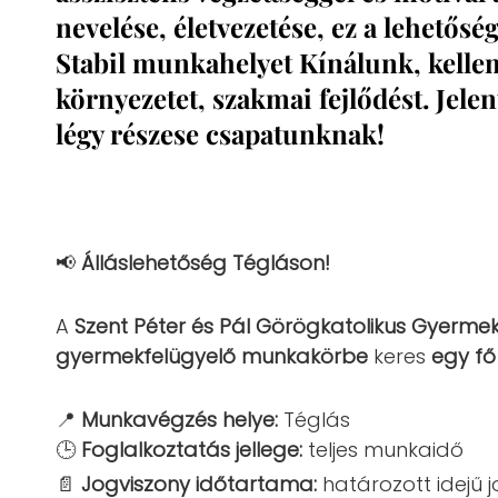
nevelése, életvezetése, ez a lehetősé
Stabil munkahelyet Kínálunk, kelle
környezetet, szakmai fejlődést. Jele
légy részese csapatunknak!
📢
Álláslehetőség Tégláson!
A
Szent Péter és Pál Görögkatolikus Gyerme
gyermekfelügyelő munkakörbe
keres
egy f
📍
Munkavégzés helye:
Téglás
🕒
Foglalkoztatás jellege:
teljes munkaidő
📄
Jogviszony időtartama:
határozott idejű 