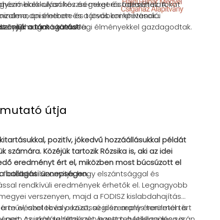
kohézió kialakulásához és megerősödéséhez. A
 gyermekek olyan készségeket és tapasztalatokat
izalma, önismerete és társas kompetenciái
mindennapi életben és a jövőbeni kihívások
özben támogató közösségi élményekkel gazdagodtak.
et nyújthatnak számukra.
öszönjük a támogatást!
amutató útja
 kitartásukkal, pozitív, jókedvű hozzáállásukkal példát
számára. Közéjük tartozik Rózsika is, aki az idei
dő eredményt ért el, miközben most búcsúzott el
l a ballagási ünnepségen.
t fiatalként bizonyítja, hogy elszántsággal és
sal rendkívüli eredmények érhetők el. Legnagyobb
 megyei verszenyen, majd a FODISZ kislabdahajítás
rte el, ahol tavaly ezüst, az idén arany éremmel tért
 a művészetek és a közösségi szereplés területén is
y nem csupán tehetségét, hanem a felkészülés során
eit. Az iskolája által szervezett tehetségnapon is