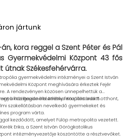
áron jártunk
-án, kora reggel a Szent Péter és Pál
us Gyermekvédelmi Központ 43 fős
t útnak Székesfehérvárra.
tropólia gyermekvédelmi intézményei a Szent István
rmekvédelmi Központ meghívására érkeztek Fejér
re. A rendezvényen közösen ünnepelhettük a
int a házigazda intézmény fennállásának 5.
gyó közi Regionális Atlétikai Központ adott otthont,
lmi szakellátásban nevelkedő gyermekeket és
zínes program várta.
gal kezdődött, amelyet Fülöp metropolita vezetett.
Kerék Erika, a Szent István Görögkatolikus
pont intézményvezetője köszöntötte a résztvevőket.