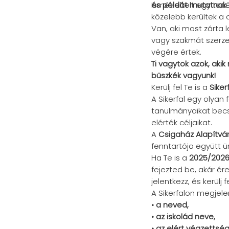
és példát mutatnak 
Ismét eltelt egy tan
közelebb kerültek a c
Van, aki most zárta l
vagy szakmát szerzet
végére értek.
Ti vagytok azok, aki
büszkék vagyunk!
Kerülj fel Te is a
Siker
A Sikerfal egy olyan 
tanulmányaikat becsü
elérték céljaikat.
A
Csigaház Alapítv
fenntartója együtt ü
Ha Te is a
2025/2026
fejezted be, akár ér
jelentkezz, és kerülj fe
A Sikerfalon megjelen
• a neved,
• az iskolád neve,
• az elért végzettsé