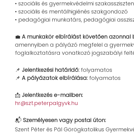
• szociális és gyermekvédelmi szakassziszten
• szociális és mentálhigiénés szakgondozó
• pedagógiai munkatárs, pedagógiai asszis
💼
A munkakör elbírálást követően azonnal 
amennyiben a pályázó megfelel a gyermek
foglalkoztatásra vonatkozó jogszabályi felt
📌
Jelentkezési határidő:
folyamatos
📌
A pályázatok elbírálása:
folyamatos
📩
Jelentkezés e-mailben:
hr@szt.peterpalgyvk.hu
📬
Személyesen vagy postai úton:
Szent Péter és Pál Görögkatolikus Gyermek