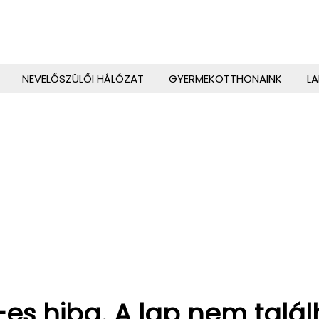
NEVELŐSZÜLŐI HÁLÓZAT
GYERMEKOTTHONAINK
L
es hiba. A lap nem talá